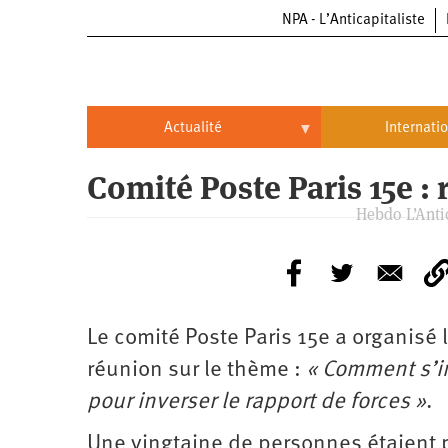
NPA - L’Anticapitaliste
Aller
au
contenu
principal
Actualité
Internati
Actualité
International
Comité Poste Paris 15e : 
Hebdo L’Antic
Politique
Brésil
Entreprises
Chine
Oppressions
Entreprises
États-
Unis
Le comité Poste Paris 15e a organisé 
Économie
Automobile
Oppressions
Continents
réunion sur le thème :
« Comment s’i
Écologie
Aéronautique
Antiracisme
Continents
pour inverser le rapport de forces »
.
Éducation
Commerce
Féminisme
Afrique
Une vingtaine de personnes étaient 