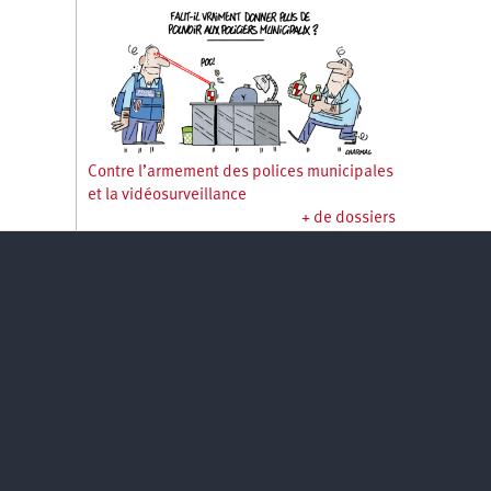
Contre l’armement des polices municipales
et la vidéosurveillance
+ de dossiers