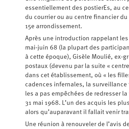
Santé
Hôpitaux
LGBTI
Amérique
essentiellement des postierEs, au ce
du
Nord
du courrier ou au centre financier du
Vidéos
SNCF
Amérique
latine
15e arrondissement.
Dans
Services
Asie
mon
publics
Après une introduction rappelant le
département
Europe
mai-juin 68 (la plupart des participa
Moyen-
à cette époque), Gisèle Moulié, ex-g
Orient
postaux (devenu par la suite « centre
Océanie
dans cet établissement, où « les fill
cadences infernales, la surveillance 
les a pas empêchées de redresser la t
31 mai 1968. L’un des acquis les plus
alors qu’auparavant il fallait venir tr
Une réunion à renouveler de l’avis de