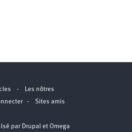
icles
-
Les nôtres
onnecter
-
Sites amis
lsé par
Drupal
et
Omega