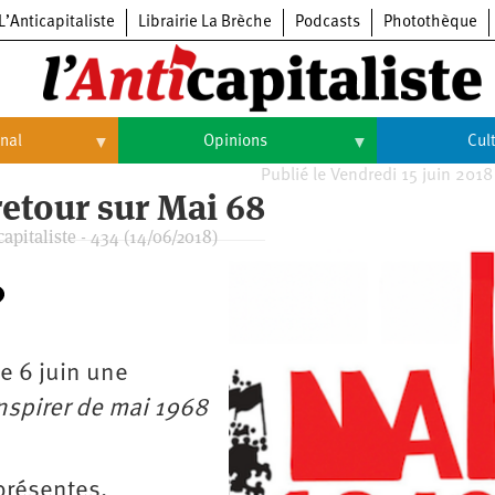
L’Anticapitaliste
Librairie La Brèche
Podcasts
Photothèque
onal
Opinions
Cul
Publié le Vendredi 15 juin 2018
Opinions
Culture
retour sur Mai 68
apitaliste - 434 (14/06/2018)
Histoire
Arts
Cinéma
Expositions
le 6 juin une
Livres
nspirer de mai 1968
Musique
présentes,