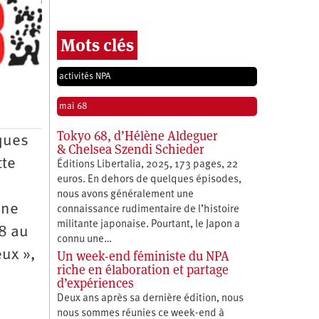
Mots clés
activités NPA
mai 68
Tokyo 68, d’Hélène Aldeguer
èques
& Chelsea Szendi Schieder
tte
Éditions Libertalia, 2025, 173 pages, 22
euros. En dehors de quelques épisodes,
nous avons généralement une
 ne
connaissance rudimentaire de l’histoire
militante japonaise. Pourtant, le Japon a
18 au
connu une…
eux »,
Un week-end féministe du NPA
riche en élaboration et partage
d’expériences
Deux ans après sa dernière édition, nous
nous sommes réunies ce week-end à