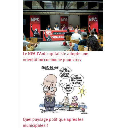
Le NPA-l’Anticapitaliste adopte une
orientation commune pour 2027
Quel paysage politique après les
municipales ?