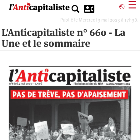
Aller
☰
⎋
au
contenu
Publié le Mercredi 3 mai 2023 à 17h38.
principal
L'Anticapitaliste n° 660 - La
Une et le sommaire