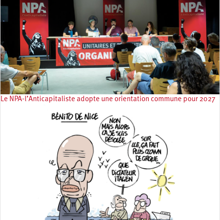
Le NPA-l’Anticapitaliste adopte une orientation commune pour 2027