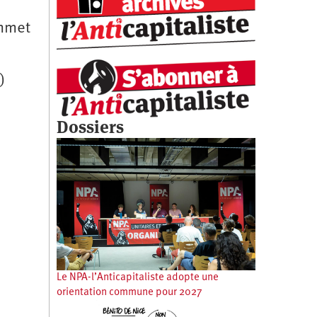
ommet
)
Dossiers
Le NPA-l’Anticapitaliste adopte une
orientation commune pour 2027