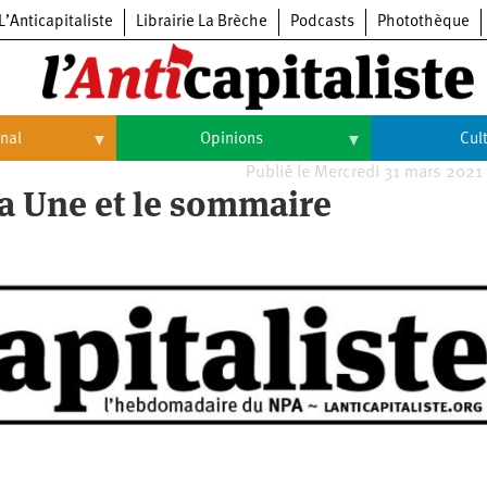
L’Anticapitaliste
Librairie La Brèche
Podcasts
Photothèque
onal
Opinions
Cul
Publié le Mercredi 31 mars 2021
Opinions
Culture
 la Une et le sommaire
Histoire
Arts
Cinéma
Expositions
Livres
Musique