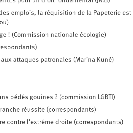
tantEs pour un droit fondamental (JMB)
des emplois, la réquisition de la Papeterie est 
tou)
age ! (Commission nationale écologie)
orrespondants)
et aux attaques patronales (Marina Kuné)
trans pédés gouines ? (commission LGBTI)
 franche réussite (correspondants)
re contre l’extrême droite (correspondants)