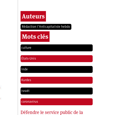
Auteurs
Rédaction l’Anticapitaliste hebdo
Mots clés
culture
États-Unis
Inde
Kurdes
Israël
coronavirus
Défendre le service public de la