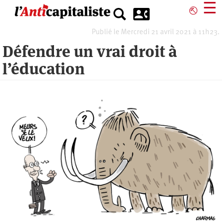
Aller
☰
⎋
au
contenu
Publié le Mercredi 21 avril 2021 à 11h23.
principal
Défendre un vrai droit à
l’éducation