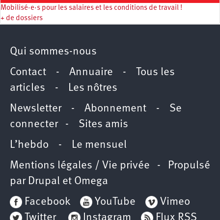
Mobilisé·e·s pour les salaires et les conditions de travail !
+ de dossiers
Qui sommes-nous
Contact
-
Annuaire
-
Tous les
articles
-
Les nôtres
Newsletter
-
Abonnement
-
Se
connecter
-
Sites amis
L’hebdo
-
Le mensuel
Mentions légales / Vie privée
- Propulsé
par
Drupal
et
Omega
Facebook
YouTube
Vimeo
Twitter
Instagram
Flux RSS