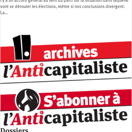
l y a un accord général au sein du parti sur la situation dans laquelle
vont se dérouler les élections, même si nos conclusions divergent.
La…
Dossiers