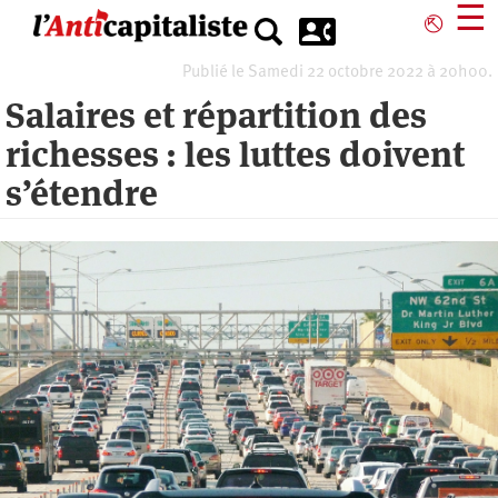
Aller
☰
⎋
au
contenu
Publié le Samedi 22 octobre 2022 à 20h00.
principal
Salaires et répartition des
richesses : les luttes doivent
s’étendre