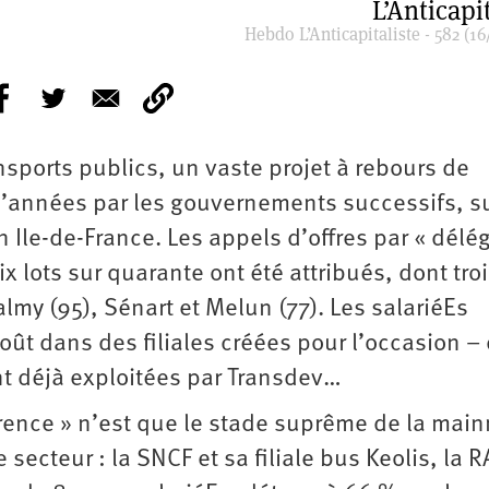
L’Anticapit
Hebdo L’Anticapitaliste - 582 (16
nsports publics, un vaste projet à rebours de
 d’années par les gouvernements successifs, s
n Ile-de-France. Les appels d’offres par « délé
x lots sur quarante ont été attribués, dont tro
lmy (95), Sénart et Melun (77). Les salariéEs
oût dans des filiales créées pour l’occasion – 
ent déjà exploitées par Transdev…
rence » n’est que le stade suprême de la mai
 secteur : la SNCF et sa filiale bus Keolis, la R