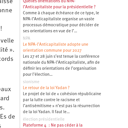
aisse
Quelles orientations du NPA-
l’Anticapitaliste pour la présidentielle ?
bonne
Comme à chaque échéance de ce type, le
NPA-l’Anticapitaliste organise un vaste
processus démocratique pour décider de
!
ses orientations en vue de l’…
NPA
uvelle
Le NPA-l’Anticapitaliste adopte une
ité ».
orientation commune pour 2027
Les 27 et 28 juin s’est tenue la conférence
cords
nationale du NPA-l’Anticapitaliste, afin de
définir les orientations de l’organisation
pour l’élection…
sionisme
Le retour de la loi Yadan ?
eaux
Le projet de loi de « cohésion républicaine
tard
par la lutte contre le racisme et
l’antisémitisme » n’est pas la résurrection
s.
de la loi Yadan. Il faut le…
rEs de
élection présidentielle
s
Plateforme 4 : Ne pas céder à la