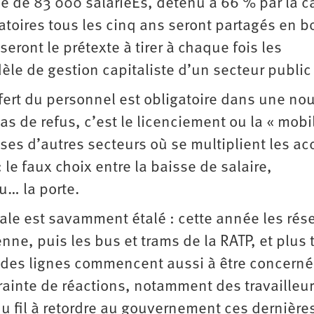
pe de 83 000 salariéEs, détenu à 66 % par la c
gatoires tous les cinq ans seront partagés en 
seront le prétexte à tirer à chaque fois les
èle de gestion capitaliste d’un secteur public 
nsfert du personnel est obligatoire dans une no
s de refus, c’est le licenciement ou la « mobil
es d’autres secteurs où se multiplient les ac
 le faux choix entre la baisse de salaire,
u… la porte.
nale est savamment étalé : cette année les rés
ne, puis les bus et trams de la RATP, et plus 
andes lignes commencent aussi à être concerné
crainte de réactions, notamment des travailleu
du fil à retordre au gouvernement ces dernière