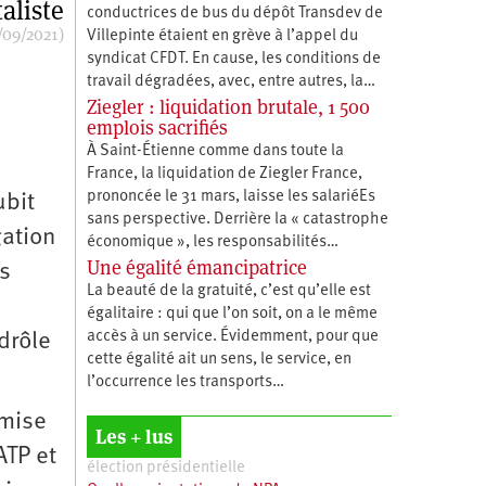
aliste
conductrices de bus du dépôt Transdev de
/09/2021)
Villepinte étaient en grève à l’appel du
syndicat CFDT. En cause, les conditions de
travail dégradées, avec, entre autres, la…
Ziegler : liquidation brutale, 1 500
emplois sacrifiés
À Saint-Étienne comme dans toute la
France, la liquidation de Ziegler France,
prononcée le 31 mars, laisse les salariéEs
ubit
sans perspective. Derrière la « catastrophe
gation
économique », les responsabilités…
Une égalité émancipatrice
is
La beauté de la gratuité, c’est qu’elle est
égalitaire : qui que l’on soit, on a le même
accès à un service. Évidemment, pour que
drôle
cette égalité ait un sens, le service, en
l’occurrence les transports…
nmise
Les + lus
ATP et
élection présidentielle