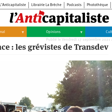
L’Anticapitaliste
Librairie La Brèche
Podcasts
Photothèque
onal
Opinions
Cul
Publié le Vendredi 17 septembre 2021
Opinions
Culture
ce : les grévistes de Transdev
Histoire
Arts
Cinéma
Expositions
Livres
Musique