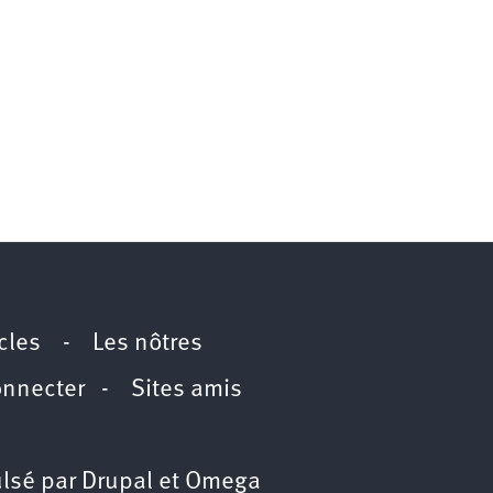
icles
-
Les nôtres
onnecter
-
Sites amis
lsé par
Drupal
et
Omega