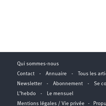
Qui sommes-nous
Contact
-
Annuaire
-
Tous les art
Newsletter
-
Abonnement
-
Se c
L’hebdo
-
Le mensuel
Mentions légales / Vie privée
- Propu