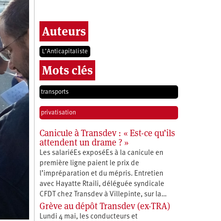
Auteurs
L’Anticapitaliste
Mots clés
transports
privatisation
Canicule à Transdev : « Est-ce qu’ils
attendent un drame ? »
Les salariéEs exposéEs à la canicule en
première ligne paient le prix de
l’impréparation et du mépris. Entretien
avec Hayatte Rtaili, déléguée syndicale
CFDT chez Transdev à Villepinte, sur la…
Grève au dépôt Transdev (ex-TRA)
Lundi 4 mai, les conducteurs et