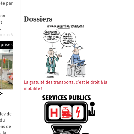
sée par
ion
Dossiers
et
…
in 2026
eprises
La gratuité des transports, c’est le droit à la
mobilité !
x-
dev de
 du
ons de
s, la…