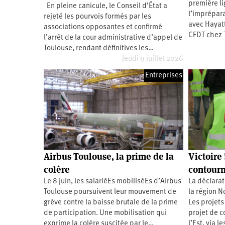
première li
En pleine canicule, le Conseil d’État a
Santé
Hôpitaux
LGBTI
Amérique
l’imprépara
du
rejeté les pourvois formés par les
Nord
avec Hayatt
associations opposantes et confirmé
Vidéos
SNCF
Amérique
CFDT chez T
latine
l’arrêt de la cour administrative d’appel de
Toulouse, rendant définitives les…
Dans
Services
Asie
mon
publics
Jeudi 9 juillet 2026
département
Europe
Entreprises
Moyen-
Orient
Océanie
Airbus Toulouse, la prime de la
Victoire
colère
contour
Le 8 juin, les salariéEs mobiliséEs d’Airbus
La déclarat
Toulouse poursuivent leur mouvement de
la région N
grève contre la baisse brutale de la prime
Les projets 
de participation. Une mobilisation qui
projet de 
exprime la colère suscitée par le…
l’Est, via 