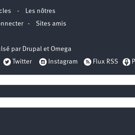
icles
-
Les nôtres
onnecter
-
Sites amis
lsé par
Drupal
et
Omega
Twitter
Instagram
Flux RSS