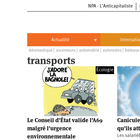
NPA - L’Anticapitaliste
Aller
au
contenu
principal
Actualité
Internati
Aéronautique
ascenseurs
automobile
autoroutes
bateaux
Actualité
International
transports
Politique
Brésil
Écologie
Entreprises
Chine
Oppressions
Entreprises
États-
Unis
Économie
Automobile
Oppressions
Continents
Écologie
Aéronautique
Antiracisme
Continents
Le Conseil d’État valide l’A69
Canicule
malgré l’urgence
qu’ils a
Éducation
Commerce
Féminisme
Afrique
environnementale
Les salarié