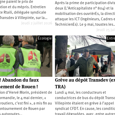
gne paient le prix de
Après la prime de participation divi
tion et du mépris. Entretien
deux (L’Anticapitaliste n° 804) et la
e Rtaili, déléguée syndicale
mobilisation des ouvrièrEs, la direct
ransdev à Villepinte, sur la…
attaque les ICT (Ingénieurs, Cadres 
Jeudi 2 juillet 2026
TechnicienEs). Le 9 mai, toustes les
Jeudi 25 ju
Écologie
Entr
 ! Abandon du faux
Grève au dépôt Transdev (e
nement de Rouen !
TRA)
ion d’Hervé Morin, président de
Lundi 4 mai, les conducteurs et
ormandie, le 4 mai dernier, «
conductrices de bus du dépôt Trans
routiers, c’est fini », a mis fin au
Villepinte étaient en grève à l’appel
contournement de Rouen par
syndicat CFDT. En cause, les conditi
les autoroutes…
travail dégradées, avec, entre autre