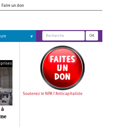
Faire un don
OK
ture
eprises
Soutenez le NPA l'Anticapitaliste
 à
mme