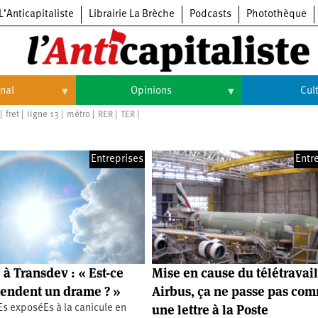
L’Anticapitaliste
Librairie La Brèche
Podcasts
Photothèque
onal
Opinions
Cul
fret
ligne 13
métro
RER
TER
Opinions
Culture
Histoire
Arts
Entreprises
Entr
Cinéma
Expositions
Livres
Musique
 à Transdev : « Est-ce
Mise en cause du télétravail
ttendent un drame ? »
Airbus, ça ne passe pas co
une lettre à la Poste
Es exposéEs à la canicule en