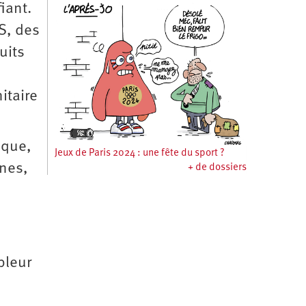
iant.
S, des
uits
itaire
ique,
Jeux de Paris 2024 : une fête du sport ?
ones,
+ de dossiers
pleur