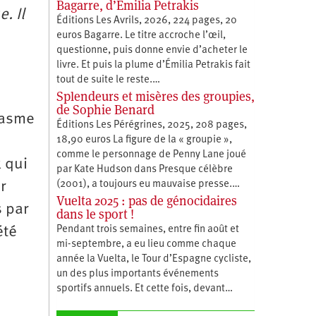
Bagarre, d’Émilia Petrakis
. Il
Éditions Les Avrils, 2026, 224 pages, 20
euros Bagarre. Le titre accroche l’œil,
questionne, puis donne envie d’acheter le
livre. Et puis la plume d’Émilia Petrakis fait
tout de suite le reste.…
Splendeurs et misères des groupies,
de Sophie Benard
iasme
Éditions Les Pérégrines, 2025, 208 pages,
n
18,90 euros La figure de la « groupie »,
comme le personnage de Penny Lane joué
 qui
par Kate Hudson dans Presque célèbre
r
(2001), a toujours eu mauvaise presse.…
Vuelta 2025 : pas de génocidaires
s par
dans le sport !
été
Pendant trois semaines, entre fin août et
mi-septembre, a eu lieu comme chaque
année la Vuelta, le Tour d’Espagne cycliste,
un des plus importants événements
sportifs annuels. Et cette fois, devant…