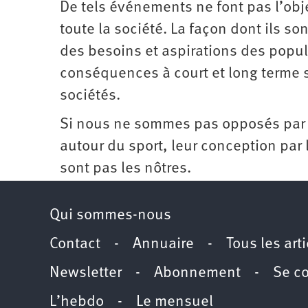
De tels événements ne font pas l’obj
toute la société. La façon dont ils s
des besoins et aspirations des popu
conséquences à court et long terme su
sociétés.
Si nous ne sommes pas opposés par p
autour du sport, leur conception par l
sont pas les nôtres.
Qui sommes-nous
Contact
-
Annuaire
-
Tous les art
Newsletter
-
Abonnement
-
Se c
L’hebdo
-
Le mensuel