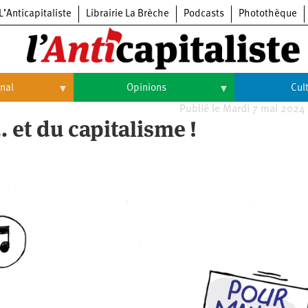
L’Anticapitaliste
Librairie La Brèche
Podcasts
Photothèque
onal
Opinions
Cul
Publié le Mardi 7 mai 2024
Opinions
Culture
 et du capitalisme !
Histoire
Arts
Cinéma
Expositions
Livres
Musique