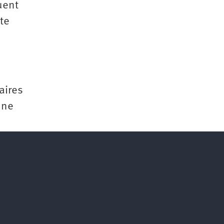
uent
te
aires
 ne