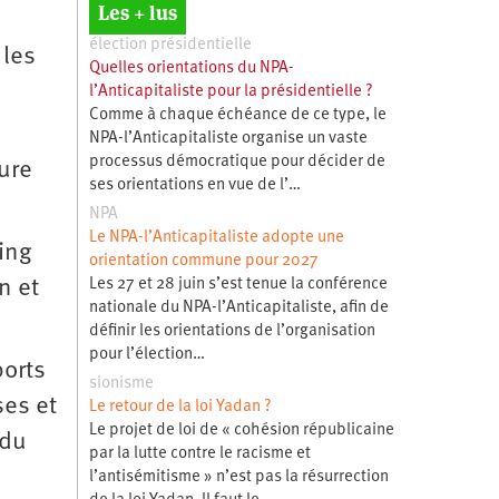
Les + lus
élection présidentielle
 les
Quelles orientations du NPA-
l’Anticapitaliste pour la présidentielle ?
Comme à chaque échéance de ce type, le
NPA-l’Anticapitaliste organise un vaste
processus démocratique pour décider de
ure
ses orientations en vue de l’…
NPA
Le NPA-l’Anticapitaliste adopte une
ting
orientation commune pour 2027
n et
Les 27 et 28 juin s’est tenue la conférence
nationale du NPA-l’Anticapitaliste, afin de
définir les orientations de l’organisation
pour l’élection…
ports
sionisme
ses et
Le retour de la loi Yadan ?
Le projet de loi de « cohésion républicaine
 du
par la lutte contre le racisme et
l’antisémitisme » n’est pas la résurrection