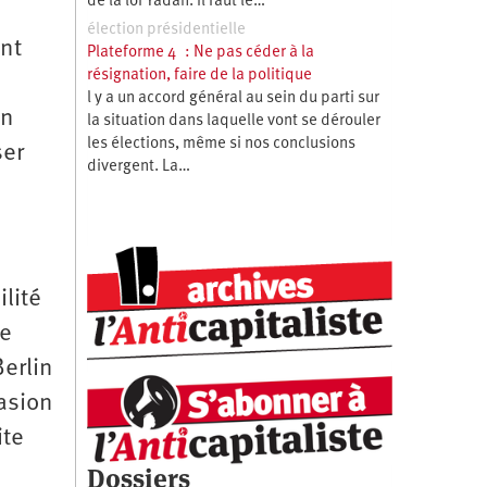
de la loi Yadan. Il faut le…
élection présidentielle
ont
Plateforme 4 : Ne pas céder à la
résignation, faire de la politique
l y a un accord général au sein du parti sur
on
la situation dans laquelle vont se dérouler
les élections, même si nos conclusions
ser
divergent. La…
ilité
de
erlin
asion
ite
Dossiers