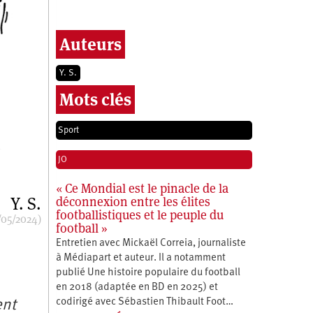
Auteurs
Y. S.
Mots clés
Sport
JO
« Ce Mondial est le pinacle de la
Y. S.
déconnexion entre les élites
footballistiques et le peuple du
/05/2024)
football »
Entretien avec Mickaël Correia, journaliste
à Médiapart et auteur. Il a notamment
publié Une histoire populaire du football
en 2018 (adaptée en BD en 2025) et
codirigé avec Sébastien Thibault Foot…
ent