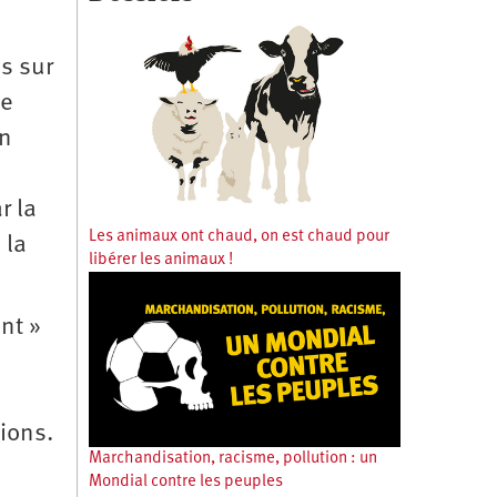
s sur
ue
on
r la
Les animaux ont chaud, on est chaud pour
 la
libérer les animaux !
nt »
ions.
Marchandisation, racisme, pollution : un
Mondial contre les peuples