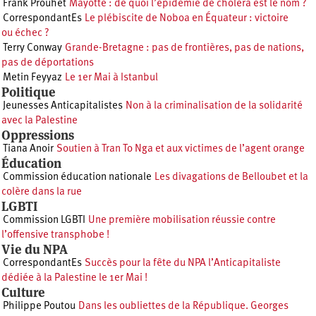
Frank Prouhet
Mayotte : de quoi l’épidémie de choléra est le nom ?
CorrespondantEs
Le plébiscite de Noboa en Équateur : victoire
ou échec ?
Terry Conway
Grande-Bretagne : pas de frontières, pas de nations,
pas de déportations
Metin Feyyaz
Le 1er Mai à Istanbul
Politique
Jeunesses Anticapitalistes
Non à la criminalisation de la solidarité
avec la Palestine
Oppressions
Tiana Anoir
Soutien à Tran To Nga et aux victimes de l’agent orange
Éducation
Commission éducation nationale
Les divagations de Belloubet et la
colère dans la rue
LGBTI
Commission LGBTI
Une première mobilisation réussie contre
l’offensive transphobe !
Vie du NPA
CorrespondantEs
Succès pour la fête du NPA l’Anticapitaliste
dédiée à la Palestine le 1er Mai !
Culture
Philippe Poutou
Dans les oubliettes de la République. Georges