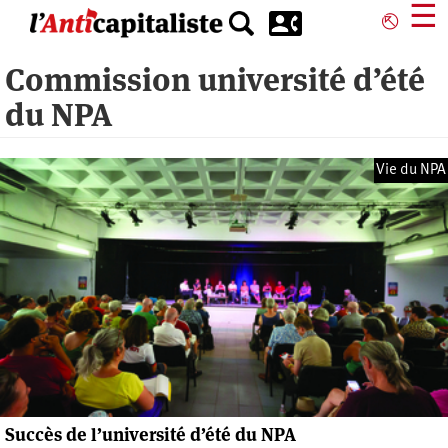
Aller
☰
⎋
au
contenu
Commission université d’été
principal
du NPA
Vie du NPA
Succès de l’université d’été du NPA