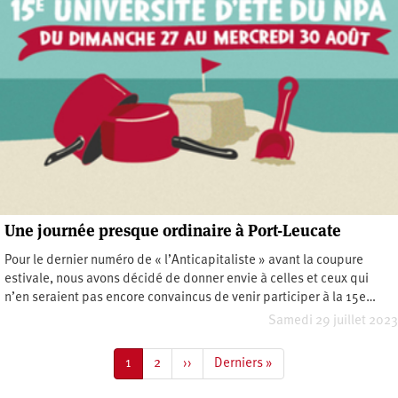
Une journée presque ordinaire à Port-Leucate
Pour le dernier numéro de « l’Anticapitaliste » avant la coupure
estivale, nous avons décidé de donner envie à celles et ceux qui
n’en seraient pas encore convaincus de venir participer à la 15e…
Samedi 29 juillet 2023
Pagination
Page
1
Page
2
Page
››
Dernière
Derniers »
courante
suivante
page