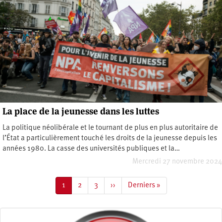
La place de la jeunesse dans les luttes
La politique néolibérale et le tournant de plus en plus autoritaire de
l’État a particulièrement touché les droits de la jeunesse depuis les
années 1980. La casse des universités publiques et la…
Mercredi 27 novembre 2024
Pagination
Page
1
Page
2
Page
3
Page
››
Dernière
Derniers »
courante
suivante
page