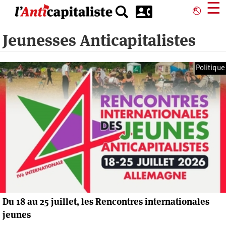
Aller
☰
⎋
au
contenu
Jeunesses Anticapitalistes
principal
Politique
Du 18 au 25 juillet, les Rencontres internationales
jeunes