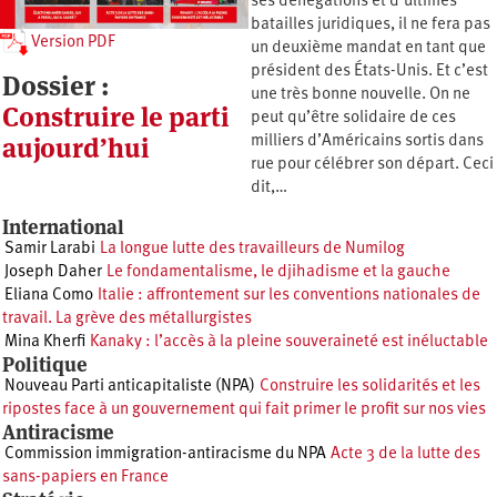
ses dénégations et d’ultimes
batailles juridiques, il ne fera pas
Version PDF
un deuxième mandat en tant que
président des États-Unis. Et c’est
Dossier :
une très bonne nouvelle. On ne
Construire le parti
peut qu’être solidaire de ces
aujourd’hui
milliers d’Américains sortis dans
rue pour célébrer son départ. Ceci
dit,…
International
Samir Larabi
La longue lutte des travailleurs de Numilog
Joseph Daher
Le fondamentalisme, le djihadisme et la gauche
Eliana Como
Italie : affrontement sur les conventions nationales de
travail. La grève des métallurgistes
Mina Kherfi
Kanaky : l’accès à la pleine souveraineté est inéluctable
Politique
Nouveau Parti anticapitaliste (NPA)
Construire les solidarités et les
ripostes face à un gouvernement qui fait primer le profit sur nos vies
Antiracisme
Commission immigration-antiracisme du NPA
Acte 3 de la lutte des
sans-papiers en France