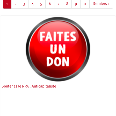
Page
1
Page
2
Page
3
Page
4
Page
5
Page
6
Page
7
Page
8
Page
9
Page
››
Dernière
Derniers »
courante
suivante
page
Soutenez le NPA l'Anticapitaliste