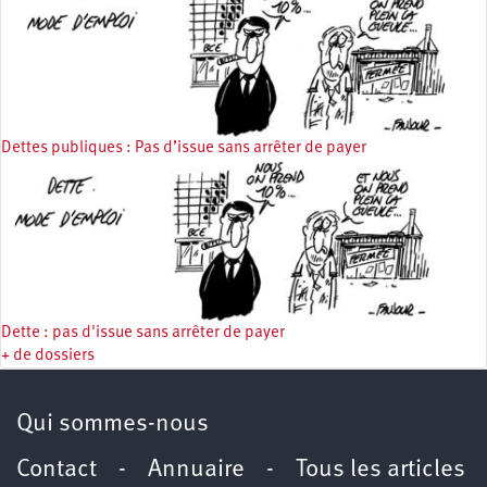
Dettes publiques : Pas d’issue sans arrêter de payer
Dette : pas d'issue sans arrêter de payer
+ de dossiers
Qui sommes-nous
Contact
-
Annuaire
-
Tous les articles