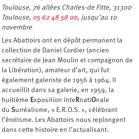
Toulouse, 76 allées Charles-de Fitte, 31300
Toulouse,
05 62 48 58 00
, jusqu’au 10
novembre
Les Abattoirs ont en dépôt permanent la
collection de Daniel Cordier (ancien
secrétaire de Jean Moulin et compagnon de
la Libération), amateur d’art, qui fut
également galeriste de 1956 à 1964. Il
accueillit dans sa galerie, en 1959, la
huitième
E
xposition inte
R
nati
O
nale
du
S
urréalisme, « E.R.O.S. », célébrant
l’érotisme. Les Abattoirs nous replongent
dans cette histoire en l’actualisant.