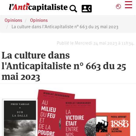
Aller
☰
⎋
au
contenu
Opinions
Opinions
principal
La culture dans l'Anticapitaliste n° 663 du 25 mai 2023
Publié le Mercredi 24 mai 2023 à 11h34.
La culture dans
l'Anticapitaliste n° 663 du 25
mai 2023