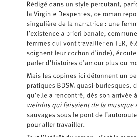
Rédigé dans un style percutant, parf
Santé
Hôpitaux
LGBTI
Amérique
du
la Virginie Despentes, ce roman repos
Nord
Vidéos
SNCF
Amérique
latine
singulière de la narratrice : une fem
Dans
Services
Asie
l’existence a priori banale, commune
mon
publics
département
femmes qui vont travailler en TER, él
Europe
soignent leur cochon d’inde), écoute
Moyen-
Orient
parler d’histoires d’amour plus ou m
Océanie
Mais les copines ici détonnent un p
pratiques BDSM quasi-burlesques, dan
qu’elle a rencontré, dès son arrivée 
weirdos qui faisaient de la musique 
sauvages sous le pont de l’auto­route
pour aller travailler.