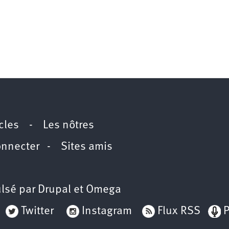
icles
-
Les nôtres
onnecter
-
Sites amis
lsé par
Drupal
et
Omega
Twitter
Instagram
Flux RSS