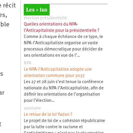
 récit
Les + lus
es,
élection présidentielle
able
Quelles orientations du NPA-
l’Anticapitaliste pour la présidentielle ?
Comme à chaque échéance de ce type, le
NPA-l’Anticapitaliste organise un vaste
processus démocratique pour décider de
ses orientations en vue de l’…
NPA
Le NPA-l’Anticapitaliste adopte une
es
orientation commune pour 2027
Les 27 et 28 juin s’est tenue la conférence
nationale du NPA-l’Anticapitaliste, afin de
ar
définir les orientations de l’organisation
pour l’élection…
sionisme
Le retour de la loi Yadan ?
Le projet de loi de « cohésion républicaine
t
par la lutte contre le racisme et