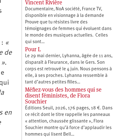
a
Vincent Rivière
Documentaire, NoA société, France TV,
s
disponible en visionnage à la demande
Prouve que tu résistes livre des
témoignages de femmes qui évoluent dans
le monde des musiques actuelles. Celles
 :
«
qui sont…
Pour L
e de
Le 29 mai dernier, Lyhanna, âgée de 11 ans,
 »
.
disparaît à Fleurance, dans le Gers. Son
corps est retrouvé le 4 juin. Nous pensons à
ne
elle, à ses proches. Lyhanna ressemble à
 qui
tant d’autres petites filles…
Méfiez-vous des hommes qui se
la
disent féministes, de Flora
Souchier
Éditions Seuil, 2026, 176 pages, 18 €. Dans
s en
ce récit dont le titre rappelle les panneaux
« attention, chaussée glissante », Flora
e
Souchier montre qu’à force d’applaudir les
hommes qui lisent Bell…