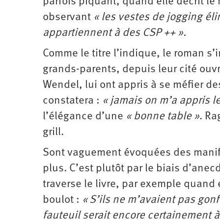
parfois piquant, quand elle décrit le
observant
« les vestes de jogging é
appartiennent à des CSP ++ ».
Comme le titre l’indique, le roman s’i
grands-parents, depuis leur cité ouvr
Wendel, lui ont appris à se méfier de
constatera :
« jamais on m’a appris l
l’élégance d’une
« bonne table »
. Ra
grill.
Sont vaguement évoquées des manifs,
plus. C’est plutôt par le biais d’anec
traverse le livre, par exemple quand e
boulot :
« S’ils ne m’avaient pas gonf
fauteuil serait encore certainement à 