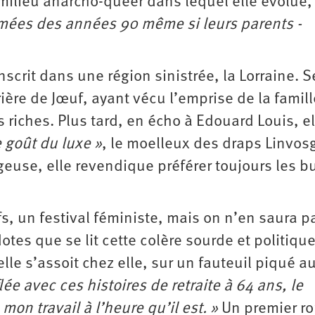
 milieu anarcho-queer dans lequel elle évolue,
limées des années 90 même si leurs parents ­
nscrit dans une région sinistrée, la Lorraine. S
ière de Jœuf, ayant vécu l’emprise de la famil
s riches. Plus tard, en écho à Edouard Louis, el
e goût du luxe »
, le moelleux des draps Linvos
geuse, elle revendique préférer toujours les bu
 un festival féministe, mais on n’en saura p
dotes que se lit cette colère sourde et politiqu
lle s’assoit chez elle, sur un fauteuil piqué a
lée avec ces histoires de retraite à 64 ans, le
mon travail à l’heure qu’il est. »
Un premier r