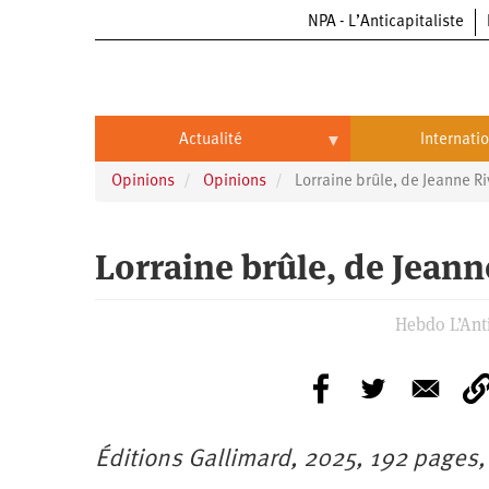
NPA - L’Anticapitaliste
Aller
au
contenu
principal
Actualité
Internati
Opinions
Opinions
Lorraine brûle, de Jeanne Ri
Actualité
International
Politique
Brésil
Lorraine brûle, de Jeann
Entreprises
Chine
Hebdo L’Anti
Oppressions
Entreprises
États-
Unis
Économie
Automobile
Oppressions
Continents
Écologie
Aéronautique
Antiracisme
Continents
Éditions Gallimard, 2025, 192 pages,
Éducation
Commerce
Féminisme
Afrique