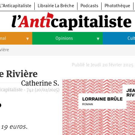
L’Anticapitaliste
Librairie La Brèche
Podcasts
Photothèque
onal
Opinions
Cul
vière
Opinions
Culture
Histoire
Arts
Publié le Jeudi 20 février 2025
e Rivière
Cinéma
Catherine S.
capitaliste - 742 (20/02/2025)
Expositions
Livres
Musique
 19 euros.