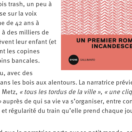
ois trash, un peu à
e sur la voix
me de 42 ans à
 à des milliers de
èvent leur enfant (et
nt les copines
oins bancales.
eu, avec des
s les bois aux alentours. La narratrice prévi
à Metz,
« tous les tordus de la ville »
,
« une cli
»
auprès de qui sa vie va s’organiser, entre co
 et régularité du train qu’elle prend chaque jo