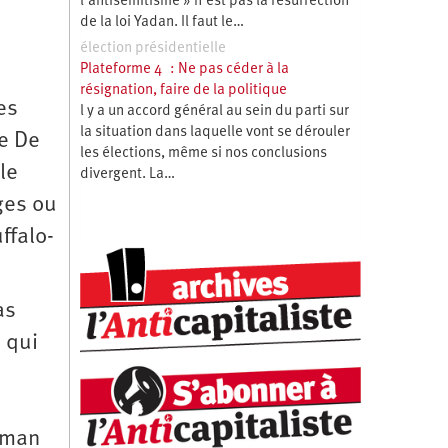
l’antisémitisme » n’est pas la résurrection
de la loi Yadan. Il faut le…
élection présidentielle
Plateforme 4 : Ne pas céder à la
résignation, faire de la politique
es
l y a un accord général au sein du parti sur
la situation dans laquelle vont se dérouler
le De
les élections, même si nos conclusions
le
divergent. La…
ges ou
ffalo-
as
e qui
u
oman