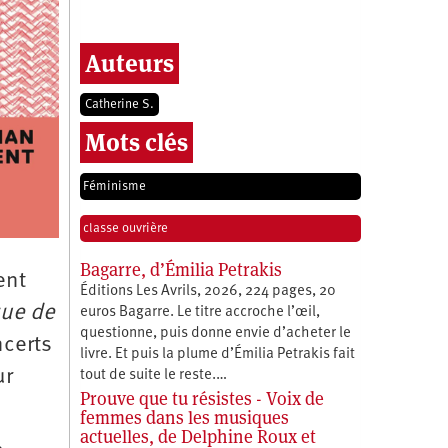
Auteurs
Catherine S.
Mots clés
Féminisme
classe ouvrière
Bagarre, d’Émilia Petrakis
ent
Éditions Les Avrils, 2026, 224 pages, 20
que de
euros Bagarre. Le titre accroche l’œil,
questionne, puis donne envie d’acheter le
ncerts
livre. Et puis la plume d’Émilia Petrakis fait
ur
tout de suite le reste.…
Prouve que tu résistes - Voix de
femmes dans les musiques
actuelles, de Delphine Roux et