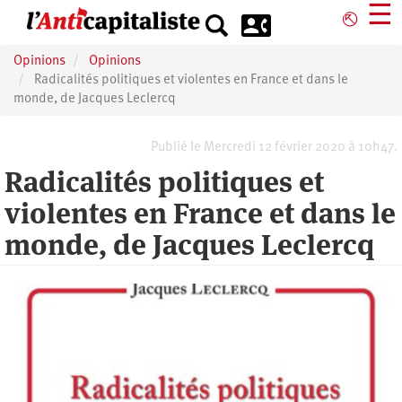
Aller
☰
⎋
au
contenu
Opinions
Opinions
principal
Radicalités politiques et violentes en France et dans le
monde, de Jacques Leclercq
Publié le Mercredi 12 février 2020 à 10h47.
Radicalités politiques et
violentes en France et dans le
monde, de Jacques Leclercq