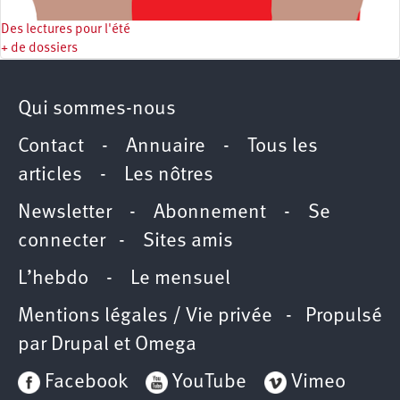
Des lectures pour l'été
+ de dossiers
Qui sommes-nous
Contact
-
Annuaire
-
Tous les
articles
-
Les nôtres
Newsletter
-
Abonnement
-
Se
connecter
-
Sites amis
L’hebdo
-
Le mensuel
Mentions légales / Vie privée
- Propulsé
par
Drupal
et
Omega
Facebook
YouTube
Vimeo