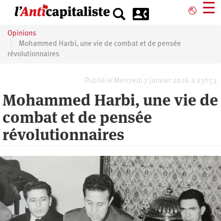
Aller
☰
⎋
au
contenu
Opinions
principal
Mohammed Harbi, une vie de combat et de pensée
révolutionnaires
Publié le Mercredi 7 janvier 2026 à 23h53.
Mohammed Harbi, une vie de
combat et de pensée
révolutionnaires