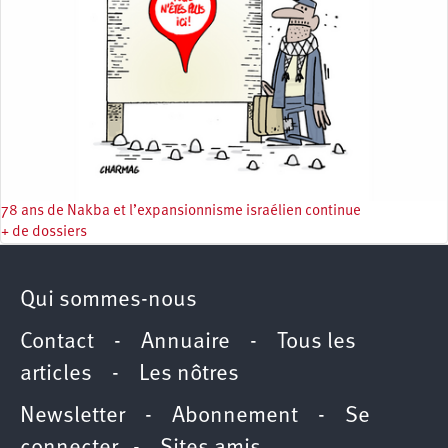
78 ans de Nakba et l’expansionnisme israélien continue
+ de dossiers
Qui sommes-nous
Contact
-
Annuaire
-
Tous les
articles
-
Les nôtres
Newsletter
-
Abonnement
-
Se