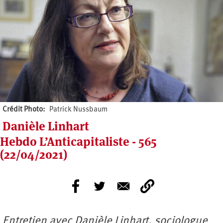
Crédit Photo
Patrick Nussbaum
Danièle Linhart
Hebdo L’Anticapitaliste - 565
(22/04/2021)
Entretien
avec
Danièle Linhart
, sociologue