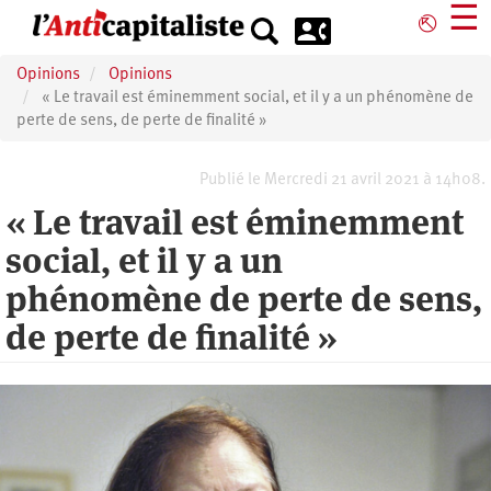
Aller
☰
⎋
au
contenu
Opinions
Opinions
principal
« Le travail est éminemment social, et il y a un phénomène de
perte de sens, de perte de finalité »
Publié le Mercredi 21 avril 2021 à 14h08.
« Le travail est éminemment
social, et il y a un
phénomène de perte de sens,
de perte de finalité »