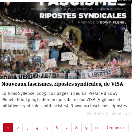
Nouveaux fascismes, ripostes syndicales, de VISA
Éditions Syllepse, 2025, 204 pages, 12 euros. Préface d’Edwy
Plenel. Début juin, le dernier opus du réseau VISA (Vigilance et
initiatives syndicales antifascistes), Nouveaux fascismes, ripostes…
Vendredi 25 juillet 2025
Pagination
Page
1
Page
2
Page
3
Page
4
Page
5
Page
6
Page
7
Page
8
Page
9
Page
››
Dernière
Derniers »