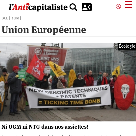
Aller
☰
⎋
au
contenu
BCE
euro
principal
Union Européenne
Écologie
Ni OGM ni NTG dans nos assiettes!