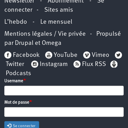
Newsletter
-
Abonnement
-
Se
connecter
-
Sites amis
L’hebdo
-
Le mensuel
Mentions légales / Vie privée
- Propulsé
par
Drupal
et
Omega
Facebook
YouTube
Vimeo
Twitter
Instagram
Flux RSS
Podcasts
Username
Mot de passe
Se connecter