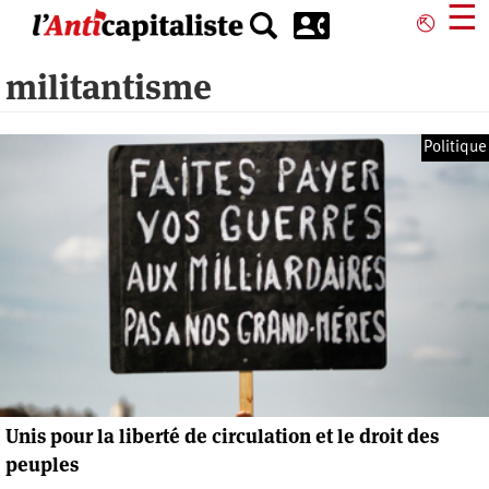
Aller
☰
⎋
au
contenu
militantisme
principal
Politique
Unis pour la liberté de circulation et le droit des
peuples