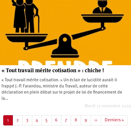
« Tout travail mérite cotisation » : chiche !
« Tout travail mérite cotisation. » Un éclair de lucidité aurait-il
frappé J.-P. Farandou, ministre du Travail, auteur de cette
déclaration en plein débat sur le projet de loi de financement de
la…
Mardi 11 novembre 2025
Pagination
Page
1
Page
2
Page
3
Page
4
Page
5
Page
6
Page
7
Page
8
Page
9
Page
››
Dernière
Derniers »
courante
suivante
page