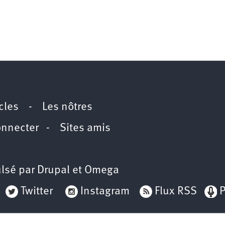
icles
-
Les nôtres
onnecter
-
Sites amis
lsé par
Drupal
et
Omega
Twitter
Instagram
Flux RSS