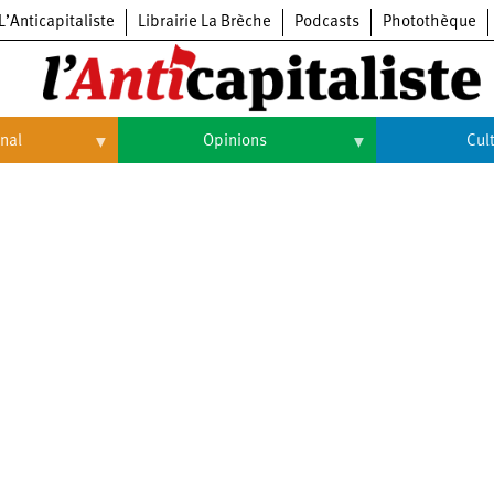
L’Anticapitaliste
Librairie La Brèche
Podcasts
Photothèque
onal
Opinions
Cul
Opinions
Culture
Histoire
Arts
Cinéma
Expositions
Livres
Musique