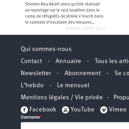
Shireen Abu Akleh alors qu’elle réalisait
Santé
Hôpitaux
LGBTI
Amérique
du
un reportage sur le raid israélien dans le
Nord
camp de réfugiéEs de Jénine s’inscrit dans
Vidéos
SNCF
Amérique
latine
le contexte d’escalade des mesures…
Samedi 2 juillet 2022
Dans
Services
Asie
mon
publics
département
Europe
Qui sommes-nous
Moyen-
Orient
Contact
-
Annuaire
-
Tous les art
Océanie
Newsletter
-
Abonnement
-
Se c
L’hebdo
-
Le mensuel
Mentions légales / Vie privée
- Propu
Facebook
YouTube
Vimeo
Username