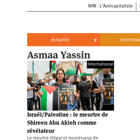
NPA - L’Anticapitaliste
Aller
au
contenu
principal
Actualité
Internati
Asmaa Yassin
Actualité
International
International
Politique
Brésil
Entreprises
Chine
Oppressions
Entreprises
États-
Unis
Économie
Automobile
Oppressions
Continents
Israël/Palestine : le meurtre de
Écologie
Aéronautique
Antiracisme
Continents
Shireen Abu Akleh comme
révélateur
Éducation
Commerce
Féminisme
Afrique
Le meurtre illégal et monstrueux de