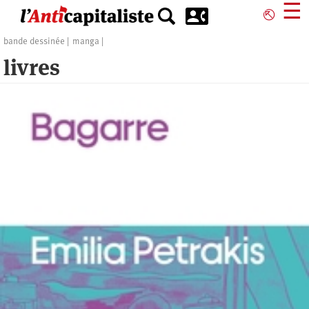
Aller
☰
⎋
au
contenu
bande dessinée
manga
principal
livres