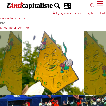
Aller
☰
⎋
au
contenu
À Kyiv, sous les bombes, la rue fait
principal
entendre sa voix
Par
Nico Dix
,
Alice Pley