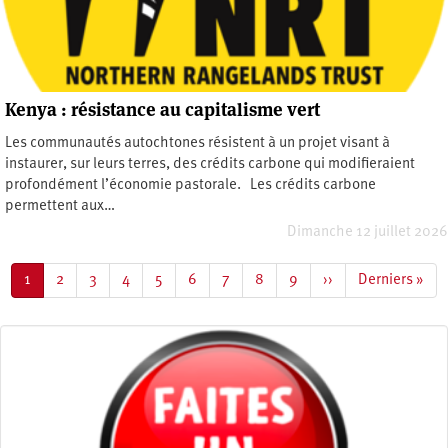
Kenya : résistance au capitalisme vert
Les communautés autochtones résistent à un projet visant à
instaurer, sur leurs terres, des crédits carbone qui modifieraient
profondément l’économie pastorale. Les crédits carbone
permettent aux…
Dimanche 12 juillet 2026
Pagination
Page
1
Page
2
Page
3
Page
4
Page
5
Page
6
Page
7
Page
8
Page
9
Page
››
Dernière
Derniers »
courante
suivante
page