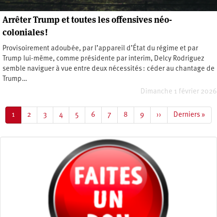
Arrêter Trump et toutes les offensives néo-
coloniales !
Provisoirement adoubée, par l’appareil d’État du régime et par
Trump lui-même, comme présidente par interim, Delcy Rodriguez
semble naviguer à vue entre deux nécessités : céder au chantage de
Trump…
Dimanche 1 février 2026
Pagination
Page
1
Page
2
Page
3
Page
4
Page
5
Page
6
Page
7
Page
8
Page
9
Page
››
Dernière
Derniers »
courante
suivante
page