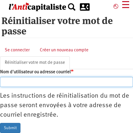
Aller
☰
⎋
au
contenu
Réinitialiser votre mot de
principal
passe
Onglets
Se connecter
Créer un nouveau compte
principaux
Réinitialiser votre mot de passe
(onglet
actif)
Nom d'utilisateur ou adresse courriel
Les instructions de réinitialisation du mot de
passe seront envoyées à votre adresse de
courriel enregistrée.
Submit