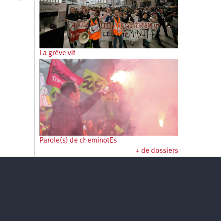
La grève vit
Parole(s) de cheminotEs
+ de dossiers