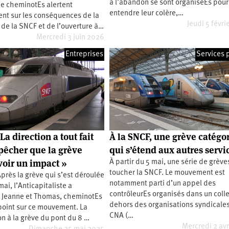
à l’abandon se sont organiséEs pour 
de cheminotEs alertent
entendre leur colère,…
ent sur les conséquences de la
Jeudi 5 févri
on de la SNCF et de l’ouverture à…
Mercredi 3 juin 2026
Entreprises
Services 
La direction a tout fait
À la SNCF, une grève catégor
êcher que la grève
qui s’étend aux autres servi
voir un impact »
À partir du 5 mai, une série de grève
toucher la SNCF. Le mouvement est
Après la grève qui s’est déroulée
notamment parti d’un appel des
ai, l’Anticapitaliste a
contrôleurEs organisés dans un colle
Jeanne et Thomas, cheminotEs
dehors des organisations syndicales
 point sur ce mouvement. La
CNA (…
on à la grève du pont du 8 …
Mercredi 2 avr