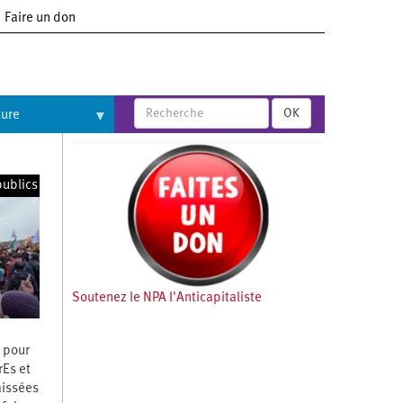
Faire un don
OK
ture
publics
Soutenez le NPA l'Anticapitaliste
e pour
rEs et
aissées