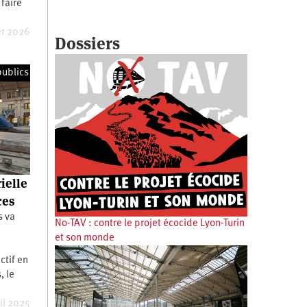
faire
er 2026
Dossiers
publics
ielle
ces
s va
No-TAV : contre le projet écocide Lyon-Turin
et son monde
ctif en
, le
il 2025