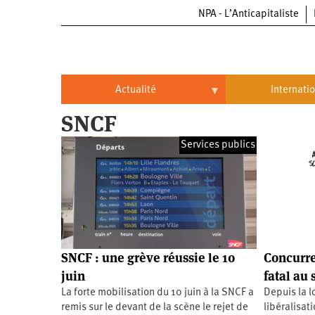
NPA - L’Anticapitaliste
Aller
au
contenu
principal
Actualité
Internati
SNCF
Actualité
International
Services publics
Politique
Brésil
Entreprises
Chine
Oppressions
Entreprises
États-
Unis
Économie
Automobile
Oppressions
Continents
SNCF : une grève réussie le 10
Concurre
Écologie
Aéronautique
Antiracisme
Continents
juin
fatal au 
La forte mobilisation du 10 juin à la SNCF a
Depuis la lo
Éducation
Commerce
Féminisme
Afrique
remis sur le devant de la scène le rejet de
libéralisati