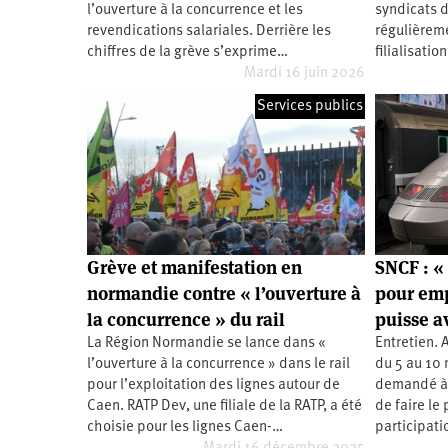
l’ouverture à la concurrence et les
syndicats 
Santé
Hôpitaux
LGBTI
Amérique
du
revendications salariales. Derrière les
régulièrem
Nord
chiffres de la grève s’exprime…
filialisati
Vidéos
SNCF
Amérique
latine
Mardi 16 juin 2026
Dans
Services
Asie
Services publics
mon
publics
département
Europe
Moyen-
Orient
Océanie
Grève et manifestation en
SNCF : « 
normandie contre « l’ouverture à
pour emp
la concurrence » du rail
puisse a
La Région Normandie se lance dans «
Entretien. 
l’ouverture à la concurrence » dans le rail
du 5 au 10 m
pour l’exploitation des lignes autour de
demandé à 
Caen. RATP Dev, une filiale de la RATP, a été
de faire le
choisie pour les lignes Caen-…
participati