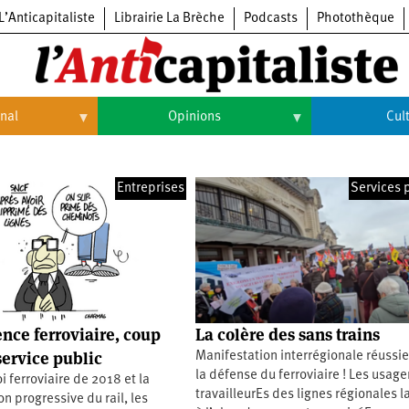
L’Anticapitaliste
Librairie La Brèche
Podcasts
Photothèque
onal
Opinions
Cul
Opinions
Culture
Entreprises
Services 
Histoire
Arts
Cinéma
Expositions
Livres
nce ferroviaire, coup
La colère des sans trains
Musique
service public
Manifestation interrégionale réussi
la défense du ferroviaire ! Les usage
i ferroviaire de 2018 et la
travailleurEs des lignes régionales l
on progressive du rail, les