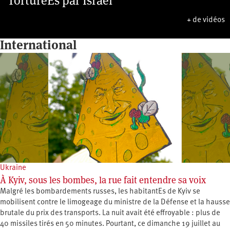
TorturéEs par Israël
+ de vidéos
International
Ukraine
À Kyiv, sous les bombes, la rue fait entendre sa voix
Malgré les bombardements russes, les habitantEs de Kyiv se
mobilisent contre le limogeage du ministre de la Défense et la hausse
brutale du prix des transports. La nuit avait été effroyable : plus de
40 missiles tirés en 50 minutes. Pourtant, ce dimanche 19 juillet au