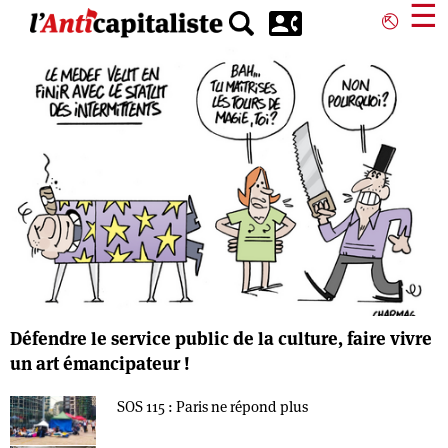
Aller
☰
⎋
au
contenu
principal
Défendre le service public de la culture, faire vivre
un art émancipateur !
SOS 115 : Paris ne répond plus