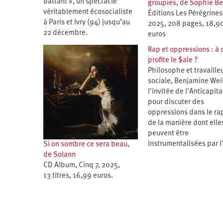
battant », un spectacle
groupies, de Sophie B
véritablement écosocialiste
Éditions Les Pérégrines
à Paris et Ivry (94) jusqu’au
2025, 208 pages, 18,9
22 décembre.
euros
Rap et oppressions : à 
profite le $ale ?
Philosophe et travaille
sociale, Benjamine Weil
l'invitée de l'Anticapita
pour discuter des
oppressions dans le rap
de la manière dont elle
peuvent être
instrumentalisées par l
Si on sombre ce sera beau,
de Solann
CD Album, Cinq 7, 2025,
13 titres, 16,99 euros.