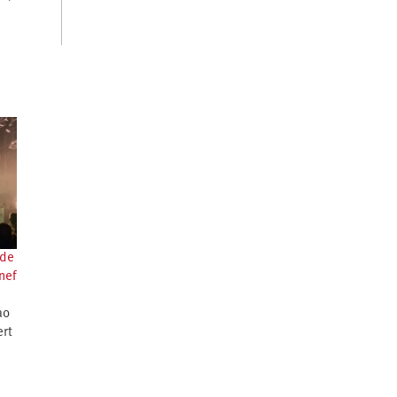
 de
nef
ao
ert