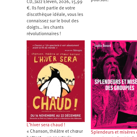
poursuit.
CD, Jazz Eleven, 2026, 15,99
Santé
Hôpitaux
LGBTI
Amérique
€. Ils font partie de votre
du
Nord
discothèque idéale, vous les
Vidéos
SNCF
Amérique
connaissez sur le bout des
latine
doigts… les chants
Dans
Services
Asie
révolutionnaires !
mon
publics
département
Europe
Moyen-
Orient
Océanie
L’hiver sera chaud !
« Chanson, théâtre et chœur
Splendeurs et misères 