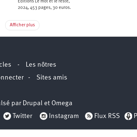
Éditions Le mot et le reste,
2024, 453 pages, 30 euros.
Afficher plus
icles
-
Les nôtres
onnecter
-
Sites amis
lsé par
Drupal
et
Omega
Twitter
Instagram
Flux RSS