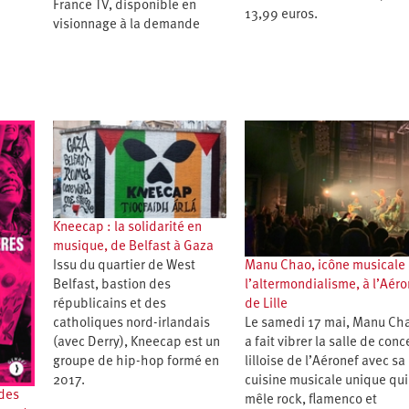
France TV, disponible en
13,99 euros.
visionnage à la demande
Kneecap : la solidarité en
musique, de Belfast à Gaza
Issu du quartier de West
Manu Chao, icône musicale
Belfast, bastion des
l’altermondialisme, à l’Aéro
républicains et des
de Lille
catholiques nord-irlandais
Le samedi 17 mai, Manu Ch
(avec Derry), Kneecap est un
a fait vibrer la salle de conc
groupe de hip-hop formé en
lilloise de l’Aéronef avec sa
2017.
cuisine musicale unique qui
des
mêle rock, flamenco et