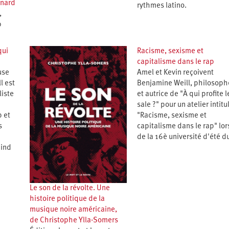
enard
rythmes latino.
,
0
qui
Racisme, sexisme et
capitalisme dans le rap
use
Amel et Kevin reçoivent
l est
Benjamine Weill, philosoph
liste
et autrice de "À qui profite l
sale ?" pour un atelier intitu
 et
"Racisme, sexisme et
s
capitalisme dans le rap" lor
de la 16è université d'été d
'ind
Le son de la révolte. Une
histoire politique de la
musique noire américaine,
de Christophe Ylla-Somers