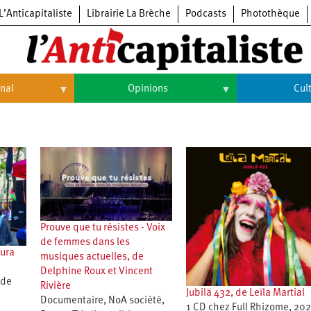
L’Anticapitaliste
Librairie La Brèche
Podcasts
Photothèque
onal
Opinions
Cul
Opinions
Culture
Histoire
Arts
Cinéma
Expositions
Prouve que tu résistes - Voix
Livres
de femmes dans les
aura
musiques actuelles, de
Musique
Delphine Roux et Vincent
 de
Rivière
Jubilä 432, de Leïla Martial
Documentaire, NoA société,
1 CD chez Full Rhizome, 202