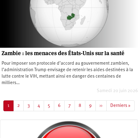
Zambie : les menaces des États-Unis sur la santé
Pour imposer son protocole d’accord au gouvernement zambien,
l’administration Trump envisage de retenir les aides destinées à la
lutte contre le VIH, mettant ainsi en danger des centaines de
milliers…
Samedi 20 juin 2026
Pagination
Page
1
Page
2
Page
3
Page
4
Page
5
Page
6
Page
7
Page
8
Page
9
Page
››
Dernière
Derniers »
courante
suivante
page