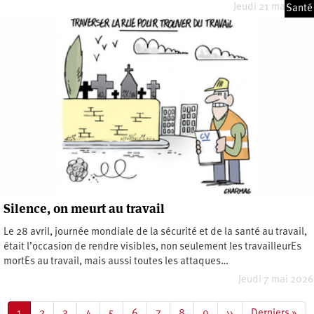
Jeudi 21 mai 2026
Santé
Silence, on meurt au travail
Le 28 avril, journée mondiale de la sécurité et de la santé au travail,
était l’occasion de rendre visibles, non seulement les travailleurEs
mortEs au travail, mais aussi toutes les attaques…
Jeudi 7 mai 2026
Pagination
Page
1
Page
2
Page
3
Page
4
Page
5
Page
6
Page
7
Page
8
Page
9
Page
››
Dernière
Derniers »