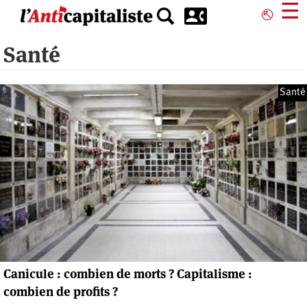
Aller
☰
⎋
au
contenu
Santé
principal
Santé
Canicule : combien de morts ? Capitalisme :
combien de profits ?