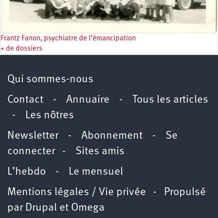
Frantz Fanon, psychiatre de l’émancipation
+ de dossiers
Qui sommes-nous
Contact
-
Annuaire
-
Tous les articles
-
Les nôtres
Newsletter
-
Abonnement
-
Se
connecter
-
Sites amis
L’hebdo
-
Le mensuel
Mentions légales / Vie privée
- Propulsé
par
Drupal
et
Omega