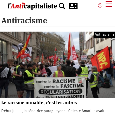
Aller
☰
⎋
au
contenu
Antiracisme
principal
Antiracisme
Le racisme minable, c’est les autres
Début juillet, la sénatrice paraguayenne Celeste Amarilla avait