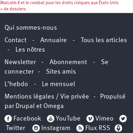
Malcolm X et le combat pour les droits civiques aux États-Unis
+ de dossiers
Qui sommes-nous
Contact
-
Annuaire
-
Tous les articles
-
Les nôtres
Newsletter
-
Abonnement
-
Se
connecter
-
Sites amis
L’hebdo
-
Le mensuel
Mentions légales / Vie privée
- Propulsé
par
Drupal
et
Omega
Facebook
YouTube
Vimeo
Twitter
Instagram
Flux RSS