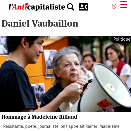
Aller
☰
⎋
au
contenu
Daniel Vaubaillon
principal
Politique
Hommage à Madeleine Riffaud
Résistante, poète, journaliste, on l’appelait Rainer, Madeleine