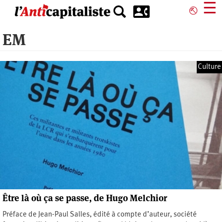
Aller
☰
⎋
au
contenu
EM
principal
Culture
Être là où ça se passe, de Hugo Melchior
Préface de Jean-Paul Salles, édité à compte d’auteur, société