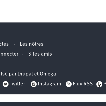
icles
-
Les nôtres
onnecter
-
Sites amis
lsé par
Drupal
et
Omega
Twitter
Instagram
Flux RSS