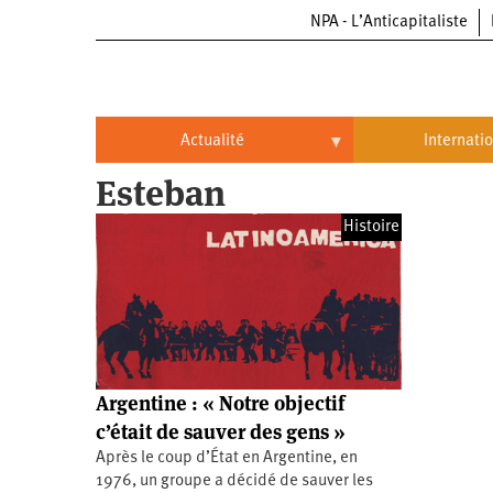
NPA - L’Anticapitaliste
Aller
au
contenu
principal
Actualité
Internati
Esteban
Actualité
International
Histoire
Politique
Brésil
Entreprises
Chine
Oppressions
Entreprises
États-
Unis
Économie
Automobile
Oppressions
Continents
Argentine : « Notre objectif
Écologie
Aéronautique
Antiracisme
Continents
c’était de sauver des gens »
Après le coup d’État en Argentine, en
Éducation
Commerce
Féminisme
Afrique
1976, un groupe a décidé de sauver les