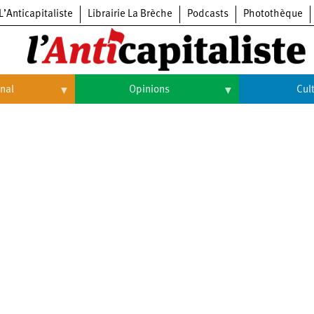
L’Anticapitaliste
Librairie La Brèche
Podcasts
Photothèque
onal
Opinions
Cul
Opinions
Culture
Histoire
Arts
Cinéma
Expositions
Livres
Musique