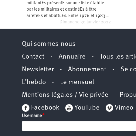
militantEs présentE sur une liste établie
Santé
Hôpitaux
LGBTI
Amérique
du
par les militaires et destinéEs à être
Nord
arrêtéEs et abattuEs. Entre 1976 et 1983…
Vidéos
SNCF
Amérique
latine
Dimanche 30 janvier 2022
Dans
Services
Asie
mon
publics
département
Qui sommes-nous
Europe
Contact
-
Annuaire
-
Tous les art
Moyen-
Orient
Newsletter
-
Abonnement
-
Se c
Océanie
L’hebdo
-
Le mensuel
Mentions légales / Vie privée
- Propu
Facebook
YouTube
Vimeo
Username