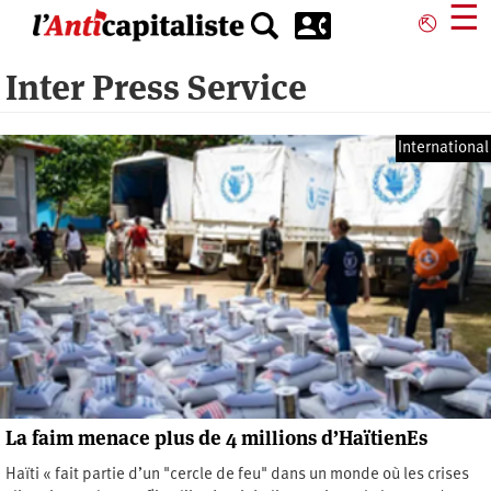
Aller
☰
⎋
au
contenu
Inter Press Service
principal
International
La faim menace plus de 4 millions d’HaïtienEs
Haïti « fait partie d’un "cercle de feu" dans un monde où les crises