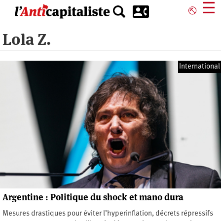
Aller
☰
⎋
au
contenu
Lola Z.
principal
International
Argentine : Politique du shock et mano dura
Mesures drastiques pour éviter l’hyperinflation, décrets répressifs