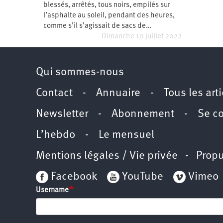
blessés, arrêtés, tous noirs, empilés sur
Santé
Hôpitaux
LGBTI
Amérique
du
l’asphalte au soleil, pendant des heures,
Nord
comme s’il s’agissait de sacs de…
Vidéos
SNCF
Amérique
latine
Dimanche 10 juillet 2022
Dans
Services
Asie
mon
publics
département
Qui sommes-nous
Europe
Contact
-
Annuaire
-
Tous les art
Moyen-
Orient
Newsletter
-
Abonnement
-
Se c
Océanie
L’hebdo
-
Le mensuel
Mentions légales / Vie privée
- Propu
Facebook
YouTube
Vimeo
Username