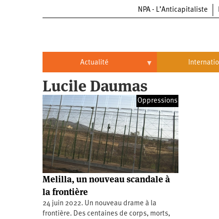
NPA - L’Anticapitaliste
Aller
au
contenu
principal
Actualité
Internati
Lucile Daumas
Actualité
International
Oppressions
Politique
Brésil
Entreprises
Chine
Oppressions
Entreprises
États-
Unis
Économie
Automobile
Oppressions
Continents
Melilla, un nouveau scandale à
Écologie
Aéronautique
Antiracisme
Continents
la frontière
24 juin 2022. Un nouveau drame à la
Éducation
Commerce
Féminisme
Afrique
frontière. Des centaines de corps, morts,