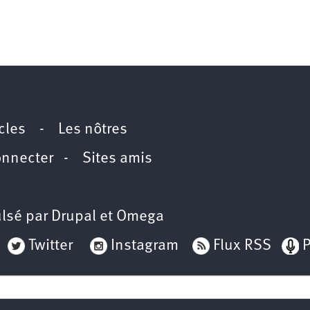
icles
-
Les nôtres
onnecter
-
Sites amis
lsé par
Drupal
et
Omega
Twitter
Instagram
Flux RSS