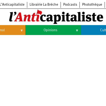
L’Anticapitaliste
Librairie La Brèche
Podcasts
Photothèque
onal
Opinions
Cul
Opinions
Culture
Histoire
Arts
Cinéma
Expositions
Livres
Musique