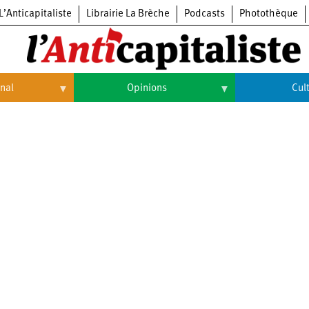
L’Anticapitaliste
Librairie La Brèche
Podcasts
Photothèque
onal
Opinions
Cul
Opinions
Culture
Histoire
Arts
Cinéma
Expositions
Livres
Musique