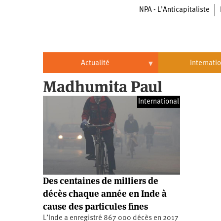
NPA - L’Anticapitaliste
Aller
au
contenu
principal
Actualité
Internati
Madhumita Paul
Actualité
International
International
Politique
Brésil
Entreprises
Chine
Oppressions
Entreprises
États-
Unis
Économie
Automobile
Oppressions
Continents
Des centaines de milliers de
Écologie
Aéronautique
Antiracisme
Continents
décès chaque année en Inde à
cause des particules fines
Éducation
Commerce
Féminisme
Afrique
L’Inde a enregistré 867 000 décès en 2017