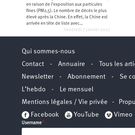
en raison de l’exposition aux particules
Santé
Hôpitaux
LGBTI
Amérique
du
fines (PM2,5). Le nombre de décès le plus
Nord
élevé après la Chine. En effet, la Chine est
Vidéos
SNCF
Amérique
latine
arrivée en tête de liste avec…
Vendredi 7 janvier 2022
Dans
Services
Asie
mon
publics
département
Europe
Qui sommes-nous
Moyen-
Orient
Contact
-
Annuaire
-
Tous les art
Océanie
Newsletter
-
Abonnement
-
Se c
L’hebdo
-
Le mensuel
Mentions légales / Vie privée
- Propu
Facebook
YouTube
Vimeo
Username