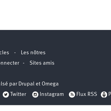
icles
-
Les nôtres
onnecter
-
Sites amis
lsé par
Drupal
et
Omega
Twitter
Instagram
Flux RSS