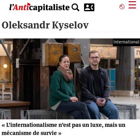
Aller
☰
⎋
au
contenu
Oleksandr Kyselov
principal
International
« L’internationalisme n’est pas un luxe, mais un
mécanisme de survie »