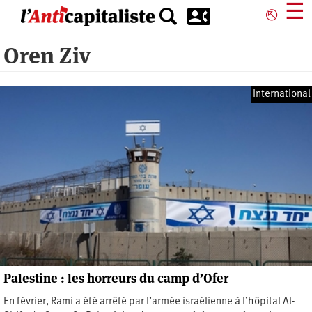
Aller
☰
⎋
au
contenu
Oren Ziv
principal
International
Palestine : les horreurs du camp d’Ofer
En février, Rami a été arrêté par l’armée israélienne à l’hôpital Al-