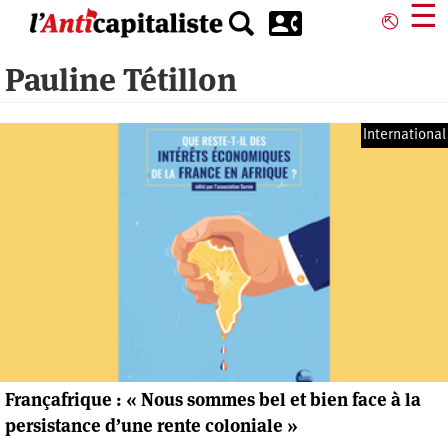
Aller
☰
⎋
au
contenu
Pauline Tétillon
principal
International
Françafrique : « Nous sommes bel et bien face à la
persistance d’une rente coloniale »