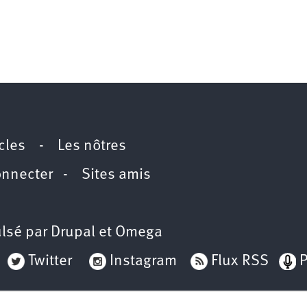
icles
-
Les nôtres
onnecter
-
Sites amis
lsé par
Drupal
et
Omega
Twitter
Instagram
Flux RSS