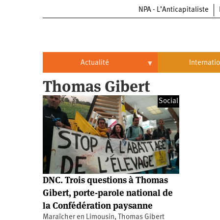
NPA - L’Anticapitaliste
Aller
au
contenu
principal
Actualité
Internati
Thomas Gibert
Actualité
International
Social
Politique
Brésil
Entreprises
Chine
Oppressions
Entreprises
États-
Unis
Économie
Automobile
Oppressions
Continents
DNC. Trois questions à Thomas
Écologie
Aéronautique
Antiracisme
Continents
Gibert, porte-parole national de
la Confédération paysanne
Éducation
Commerce
Féminisme
Afrique
Maraîcher en Limousin, Thomas Gibert