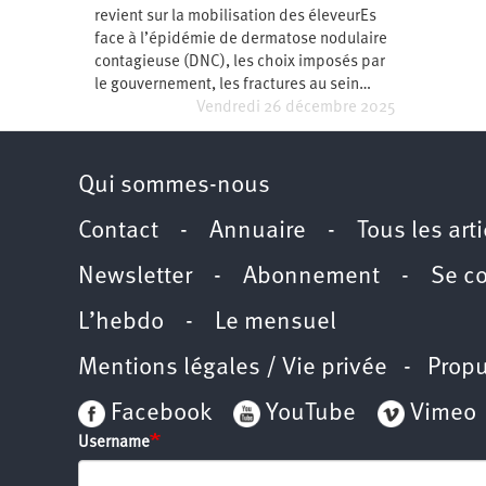
revient sur la mobilisation des éleveurEs
Santé
Hôpitaux
LGBTI
Amérique
du
face à l’épidémie de dermatose nodulaire
Nord
contagieuse (DNC), les choix imposés par
Vidéos
SNCF
Amérique
latine
le gouvernement, les fractures au sein…
Vendredi 26 décembre 2025
Dans
Services
Asie
mon
publics
département
Europe
Qui sommes-nous
Moyen-
Orient
Contact
-
Annuaire
-
Tous les art
Océanie
Newsletter
-
Abonnement
-
Se c
L’hebdo
-
Le mensuel
Mentions légales / Vie privée
- Propu
Facebook
YouTube
Vimeo
Username