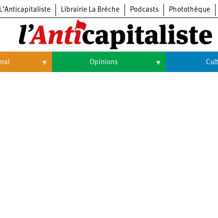
L’Anticapitaliste
Librairie La Brèche
Podcasts
Photothèque
onal
Opinions
Cul
Opinions
Culture
Histoire
Arts
Cinéma
Expositions
Livres
Musique