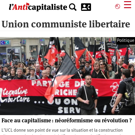
Aller
☰
⎋
au
contenu
Union communiste libertaire
principal
Politique
Face au capitalisme : néoréformisme ou révolution ?
L’UCL donne son point de vue sur la situation et la construction