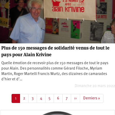
Plus de 150 messages de solidarité venus de tout le
pays pour Alain Krivine
Quelle émotion de recevoir plus de 150 messages de tout le pays
pour Alain. Des personnalités comme Gérard Filoche, Myriam
Martin, Roger Martelli Francis Wurtz, des dizaines de camarades
d’hier et d’…
Dimanche 20 mars 2022
Pagination
Page
1
Page
2
Page
3
Page
4
Page
5
Page
6
Page
7
Page
››
Dernière
Derniers »
courante
suivante
page