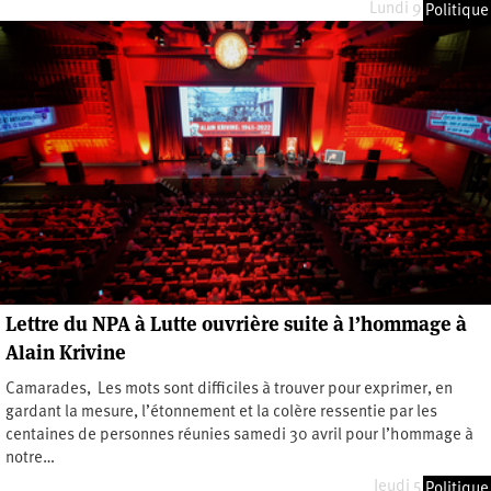
Lundi 9 mai 2022
Politique
Lettre du NPA à Lutte ouvrière suite à l’hommage à
Alain Krivine
Camarades, Les mots sont difficiles à trouver pour exprimer, en
gardant la mesure, l’étonnement et la colère ressentie par les
centaines de personnes réunies samedi 30 avril pour l’hommage à
notre…
Jeudi 5 mai 2022
Politique