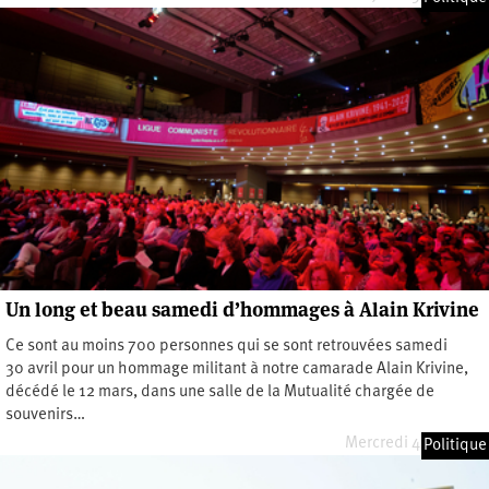
Un long et beau samedi d’hommages à Alain Krivine
Ce sont au moins 700 personnes qui se sont retrouvées samedi
30 avril pour un hommage militant à notre camarade Alain Krivine,
décédé le 12 mars, dans une salle de la Mutualité chargée de
souvenirs…
Mercredi 4 mai 2022
Politique