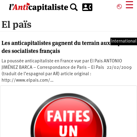
Aller
☰
⎋
au
contenu
El païs
principal
International
Les anticapitalistes gagnent du terrain aux dépens
des socialistes français
La poussée anticapitaliste en France vue par El Pais ANTONIO
JIMÉNEZ BARCA – Correspondance de Paris – El País 22/02/2009
(traduit de l’espagnol par AR) article original :
http://www.elpais.com/…
Jeudi 26 février 2009