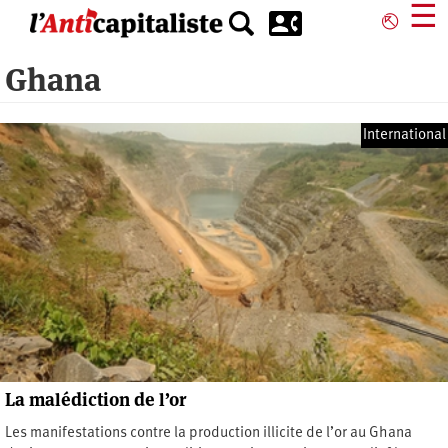
Aller
☰
⎋
au
contenu
Ghana
principal
International
La malédiction de l’or
Les manifestations contre la production illicite de l’or au Ghana