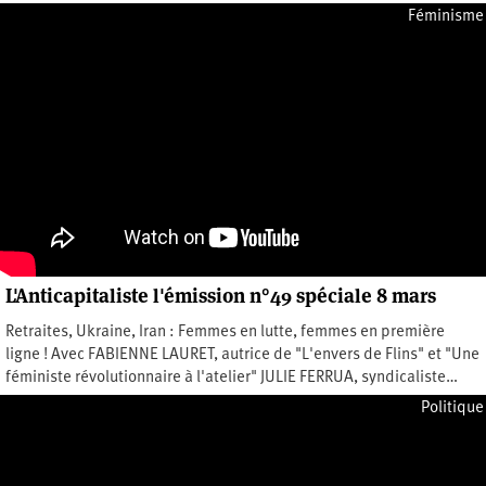
Jeudi 6 avril 2023
Féminisme
L'Anticapitaliste l'émission n°49 spéciale 8 mars
Retraites, Ukraine, Iran : Femmes en lutte, femmes en première
ligne ! Avec FABIENNE LAURET, autrice de "L'envers de Flins" et "Une
féministe révolutionnaire à l'atelier" JULIE FERRUA, syndicaliste…
Mercredi 1 mars 2023
Politique