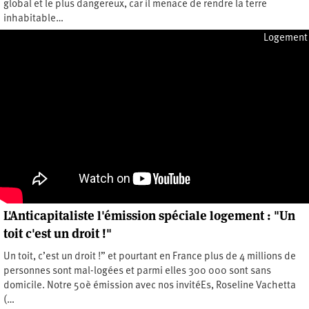
global et le plus dangereux, car il menace de rendre la terre
inhabitable…
Vendredi 16 juin 2023
Logement
L'Anticapitaliste l'émission spéciale logement : "Un
toit c'est un droit !"
Un toit, c’est un droit !” et pourtant en France plus de 4 millions de
personnes sont mal-logées et parmi elles 300 000 sont sans
domicile. Notre 50è émission avec nos invitéEs, Roseline Vachetta
(…