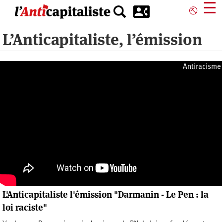
Aller
☰
⎋
au
contenu
L’Anticapitaliste, l’émission
principal
Antiracisme
L'Anticapitaliste l'émission "Darmanin - Le Pen : la
loi raciste"