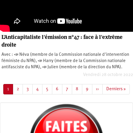
L'Anticapitaliste l'émission n°47 : face à l'extrême
droite
Avec : 📣 Néva (membre de la Commission nationale d'intervention
féministe du NPA), 📣 Harry (membre de la Commission nationale
antifasciste du NPA), 📣 Julien (membre de la direction du NPA).
Vendredi 28 octobre 2022
Pagination
Page
1
Page
2
Page
3
Page
4
Page
5
Page
6
Page
7
Page
8
Page
9
Page
››
Dernière
Derniers »
courante
suivante
page