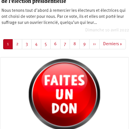
de l'élection présidentielle
Nous tenons tout d’abord à remercier les électeurs et électrices qui
ont choisi de voter pour nous. Par ce vote, ils et elles ont porté leur
suffrage sur un ouvrier licencié, quelqu’un qui leur…
Dimanche 10 avril 2022
Pagination
Page
1
Page
2
Page
3
Page
4
Page
5
Page
6
Page
7
Page
8
Page
9
Page
››
Dernière
Derniers »
courante
suivante
page