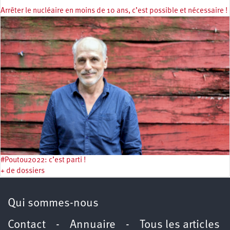
Arrêter le nucléaire en moins de 10 ans, c’est possible et nécessaire !
#Poutou2022: c’est parti !
+ de dossiers
Qui sommes-nous
Contact
-
Annuaire
-
Tous les articles